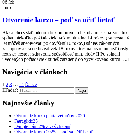
06
feb
miro
Otvorenie kurzu – poď sa učiť lietať
Ak sa chceš stať pilotom bezmotorového lietadla musíš na začiatok
spĺňať niekoľko požiadaviek. vek minimálne 14 rokov ( samostatný
let môžeš absolvovať po dovŕšení 16 rokov) súhlas zákonných
zástupcov ak si nedovŕšil vek 18 rokov . trestná bezúhonnosť (čistý
register trestov) zdravotná spôsobilosť min. triedy II Po splnení
uvedených požiadaviek budeš zaradený do výcvikového kurzu […]
Navigácia v článkoch
1
2
3
…
14
Ďalšie
Hľadať:
Najnovšie články
Otvorenie kurzu pilota vetroňov 2026
Fatraglide25
Darujte nám 2% z vašich daní
Otvorenie kurzu 2025 – poď sa učiť lietať