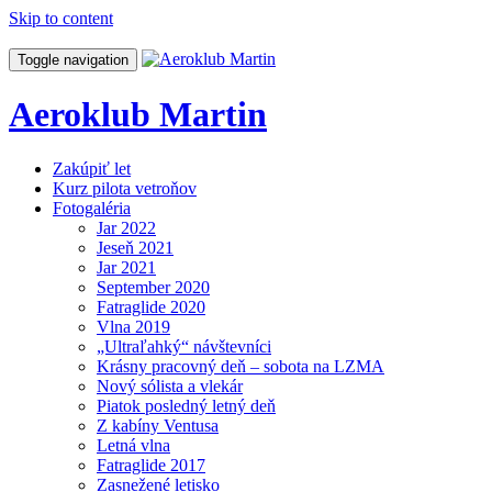
Skip to content
Toggle navigation
Aeroklub Martin
Zakúpiť let
Kurz pilota vetroňov
Fotogaléria
Jar 2022
Jeseň 2021
Jar 2021
September 2020
Fatraglide 2020
Vlna 2019
„Ultraľahký“ návštevníci
Krásny pracovný deň – sobota na LZMA
Nový sólista a vlekár
Piatok posledný letný deň
Z kabíny Ventusa
Letná vlna
Fatraglide 2017
Zasnežené letisko