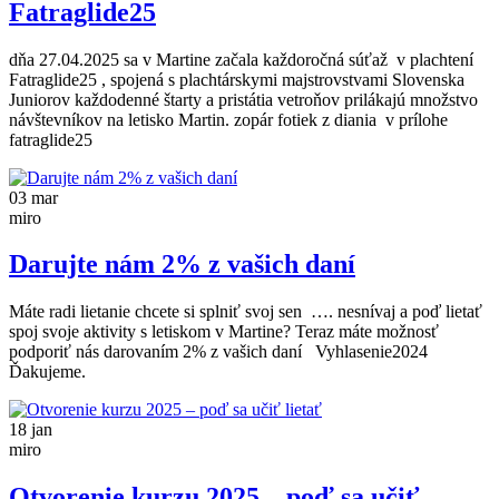
Fatraglide25
dňa 27.04.2025 sa v Martine začala každoročná súťaž v plachtení
Fatraglide25 , spojená s plachtárskymi majstrovstvami Slovenska
Juniorov každodenné štarty a pristátia vetroňov prilákajú množstvo
návštevníkov na letisko Martin. zopár fotiek z diania v prílohe
fatraglide25
03
mar
miro
Darujte nám 2% z vašich daní
Máte radi lietanie chcete si splniť svoj sen …. nesnívaj a poď lietať
spoj svoje aktivity s letiskom v Martine? Teraz máte možnosť
podporiť nás darovaním 2% z vašich daní Vyhlasenie2024
Ďakujeme.
18
jan
miro
Otvorenie kurzu 2025 – poď sa učiť