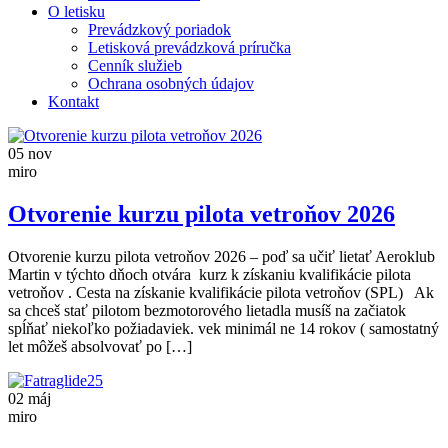
O letisku
Prevádzkový poriadok
Letisková prevádzková príručka
Cenník služieb
Ochrana osobných údajov
Kontakt
05
nov
miro
Otvorenie kurzu pilota vetroňov 2026
Otvorenie kurzu pilota vetroňov 2026 – poď sa učiť lietať Aeroklub
Martin v týchto dňoch otvára kurz k získaniu kvalifikácie pilota
vetroňov . Cesta na získanie kvalifikácie pilota vetroňov (SPL) Ak
sa chceš stať pilotom bezmotorového lietadla musíš na začiatok
spĺňať niekoľko požiadaviek. vek minimál ne 14 rokov ( samostatný
let môžeš absolvovať po […]
02
máj
miro