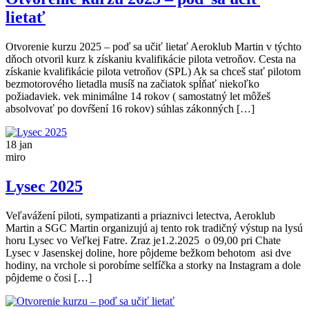
lietať
Otvorenie kurzu 2025 – poď sa učiť lietať Aeroklub Martin v týchto
dňoch otvoril kurz k získaniu kvalifikácie pilota vetroňov. Cesta na
získanie kvalifikácie pilota vetroňov (SPL) Ak sa chceš stať pilotom
bezmotorového lietadla musíš na začiatok spĺňať niekoľko
požiadaviek. vek minimálne 14 rokov ( samostatný let môžeš
absolvovať po dovŕšení 16 rokov) súhlas zákonných […]
18
jan
miro
Lysec 2025
Veľavážení piloti, sympatizanti a priaznivci letectva, Aeroklub
Martin a SGC Martin organizujú aj tento rok tradičný výstup na lysú
horu Lysec vo Veľkej Fatre. Zraz je1.2.2025 o 09,00 pri Chate
Lysec v Jasenskej doline, hore pôjdeme bežkom behotom asi dve
hodiny, na vrchole si porobíme selfíčka a storky na Instagram a dole
pôjdeme o čosi […]